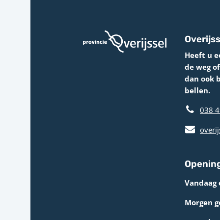
Overijss
Heeft u e
de weg o
dan ook 
bellen.
038 4
overij
Opening
Vandaag 
Morgen g