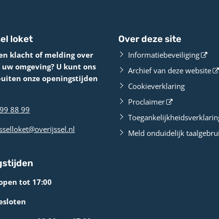
el loket
Over deze site
en klacht of melding over
Informatiebeveiliging
f uw omgeving? U kunt ons
Archief van deze website
buiten onze openingstijden
Cookieverklaring
Proclaimer
99 88 99
Toegankelijkheidsverklarin
sselloket@overijssel.nl
Meld onduidelijk taalgebru
stijden
open tot 17:00
esloten