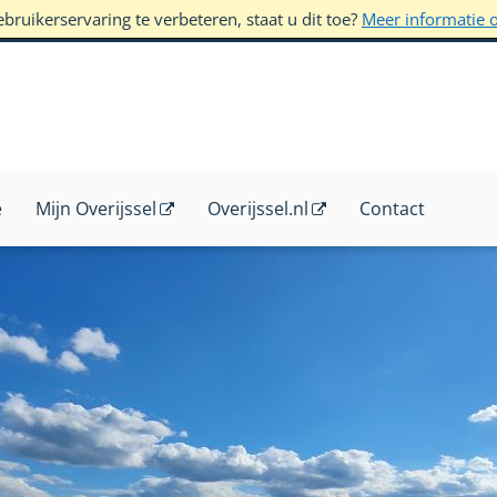
ruikerservaring te verbeteren, staat u dit toe?
Meer informatie 
e
Mijn Overijssel
Overijssel.nl
Contact