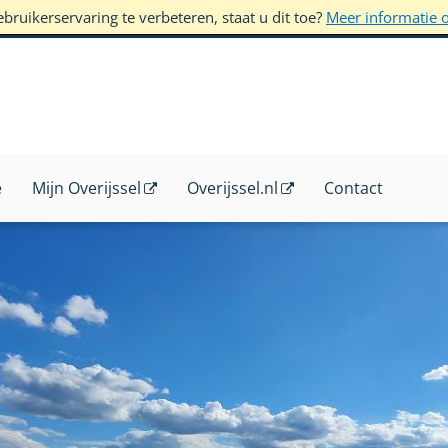
ruikerservaring te verbeteren, staat u dit toe?
Meer informatie 
e
Mijn Overijssel
Overijssel.nl
Contact