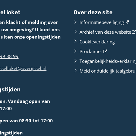
el loket
Over deze site
en klacht of melding over
Informatiebeveiliging
f uw omgeving? U kunt ons
Archief van deze website
buiten onze openingstijden
Cookieverklaring
Proclaimer
99 88 99
Toegankelijkheidsverklarin
sselloket@overijssel.nl
Meld onduidelijk taalgebru
stijden
ten. Vandaag open van
 17:00
en van 08:30 tot 17:00
ingstijden