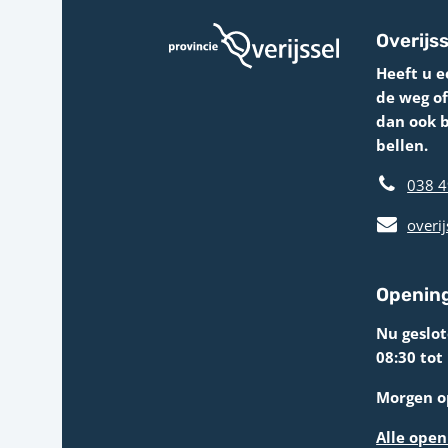
Overijss
Heeft u e
de weg o
dan ook 
bellen.
038 4
overij
Opening
Nu geslo
08:30 tot
Morgen op
Alle open