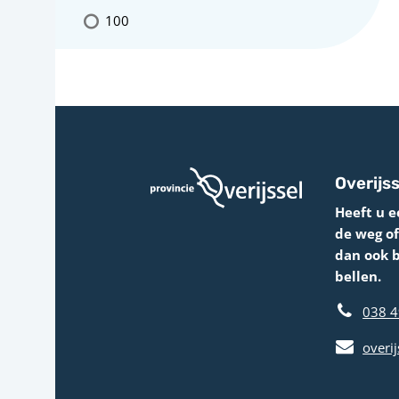
100
Overijss
Heeft u e
de weg o
dan ook 
bellen.
038 4
overij