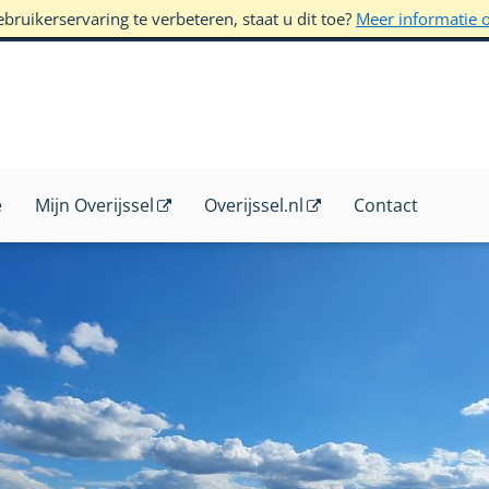
ruikerservaring te verbeteren, staat u dit toe?
Meer informatie 
e
Mijn Overijssel
Overijssel.nl
Contact