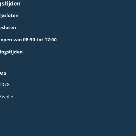
stijden
gesloten
esloten
open van 08:30 tot 17:00
ingstijden
res
0078 ­
 Zwolle