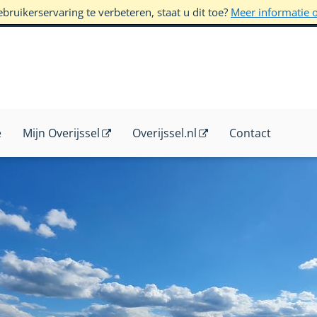
ruikerservaring te verbeteren, staat u dit toe?
Meer informatie 
e
Mijn Overijssel
Overijssel.nl
Contact