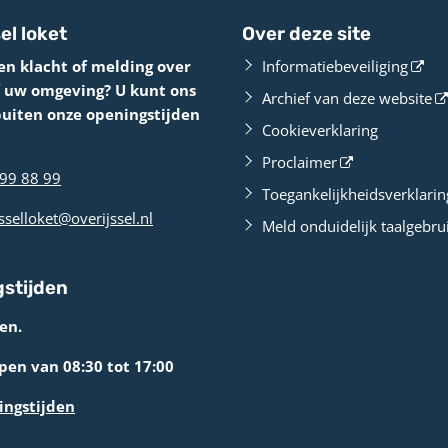
el loket
Over deze site
en klacht of melding over
Informatiebeveiliging
f uw omgeving? U kunt ons
Archief van deze website
buiten onze openingstijden
Cookieverklaring
Proclaimer
99 88 99
Toegankelijkheidsverklarin
sselloket@overijssel.nl
Meld onduidelijk taalgebru
stijden
en.
en van 08:30 tot 17:00
ingstijden