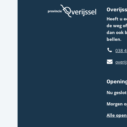
Overijss
Heeft u e
de weg o
dan ook 
bellen.
038 4
overij
Opening
Nu geslot
Morgen op
Alle open