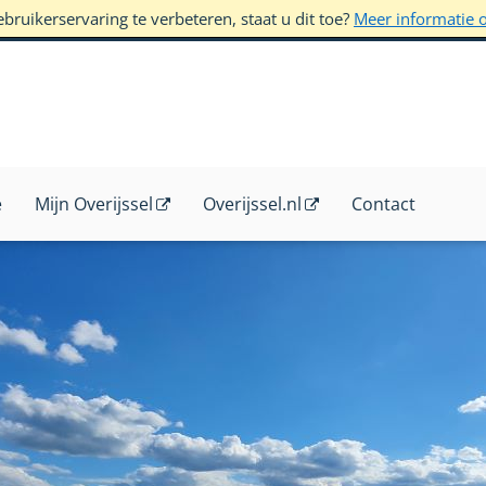
ruikerservaring te verbeteren, staat u dit toe?
Meer informatie 
e
Mijn Overijssel
Overijssel.nl
Contact