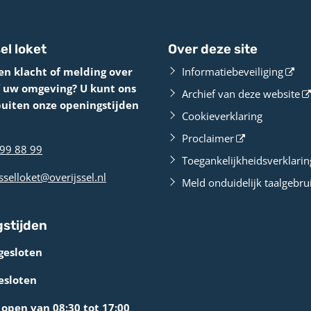
el loket
Over deze site
en klacht of melding over
Informatiebeveiliging
f uw omgeving? U kunt ons
Archief van deze website
buiten onze openingstijden
Cookieverklaring
Proclaimer
99 88 99
Toegankelijkheidsverklarin
sselloket@overijssel.nl
Meld onduidelijk taalgebru
stijden
gesloten
esloten
open van 08:30 tot 17:00