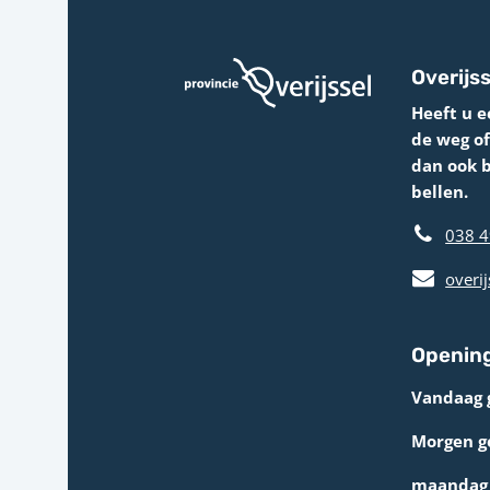
Overijss
Heeft u e
de weg o
dan ook 
bellen.
038 4
overij
Opening
Vandaag 
Morgen g
maandag 