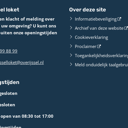
el loket
Over deze site
en klacht of melding over
Informatiebeveiliging
f uw omgeving? U kunt ons
Archief van deze website
buiten onze openingstijden
Cookieverklaring
Proclaimer
99 88 99
Toegankelijkheidsverklarin
sselloket@overijssel.nl
Meld onduidelijk taalgebru
stijden
gesloten
esloten
open van 08:30 tot 17:00
ingstijden