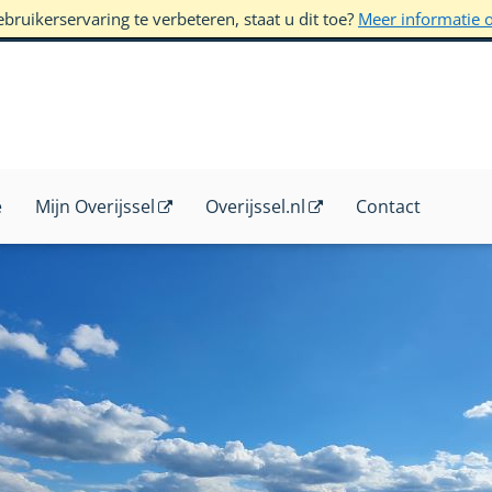
ruikerservaring te verbeteren, staat u dit toe?
Meer informatie 
e
Mijn Overijssel
Overijssel.nl
Contact