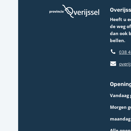
Overijss
Heeft u e
de weg o
dan ook 
bellen.
038 4
overij
Opening
Vandaag 
Morgen g
maandag 
Alle open