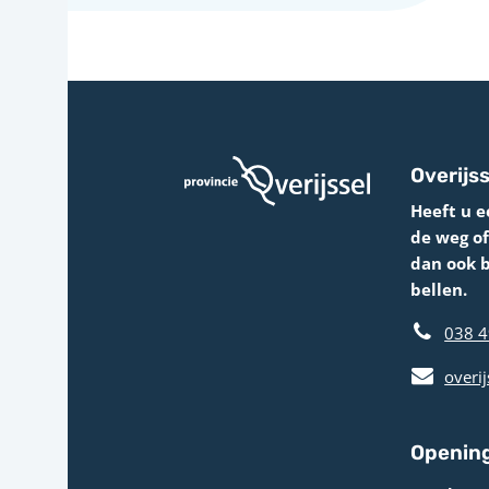
Overijss
Heeft u e
de weg o
dan ook 
bellen.
038 4
overij
Opening