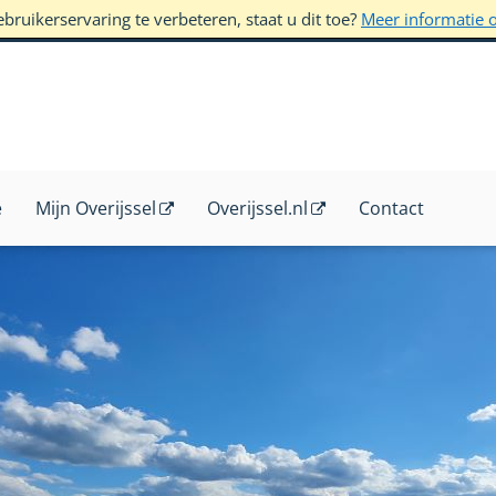
ruikerservaring te verbeteren, staat u dit toe?
Meer informatie 
e
Mijn Overijssel
Overijssel.nl
Contact