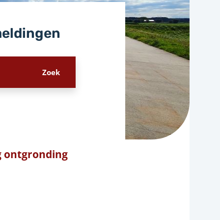
meldingen
g ontgronding