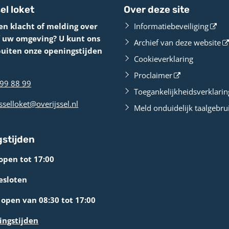
el loket
Over deze site
en klacht of melding over
Informatiebeveiliging
f uw omgeving? U kunt ons
Archief van deze website
buiten onze openingstijden
Cookieverklaring
Proclaimer
99 88 99
Toegankelijkheidsverklarin
sselloket@overijssel.nl
Meld onduidelijk taalgebru
stijden
open tot 17:00
esloten
open van 08:30 tot 17:00
ingstijden