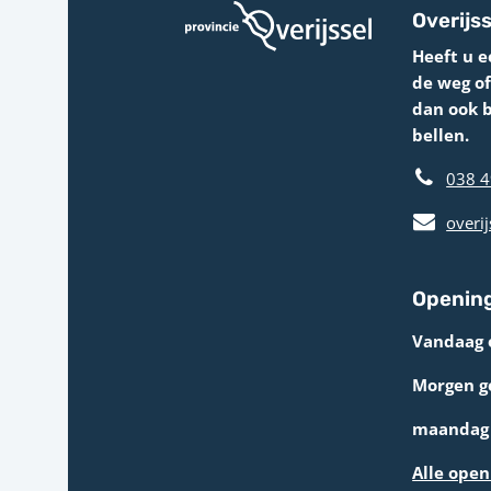
Overijss
Heeft u e
de weg o
dan ook 
bellen.
038 4
overij
Opening
Vandaag 
Morgen g
maandag 
Alle open