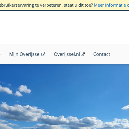
ruikerservaring te verbeteren, staat u dit toe?
Meer informatie 
e
Mijn Overijssel
Overijssel.nl
Contact