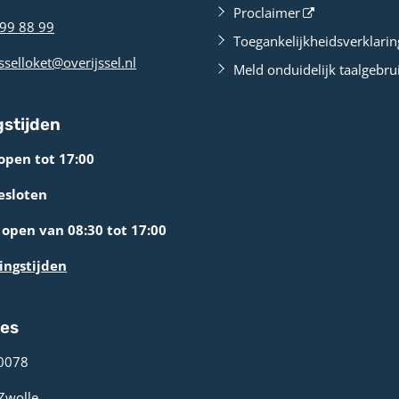
Proclaimer
99 88 99
Toegankelijkheidsverklarin
sselloket@overijssel.nl
Meld onduidelijk taalgebru
stijden
open tot 17:00
esloten
open van 08:30 tot 17:00
ingstijden
res
0078 ­
 Zwolle