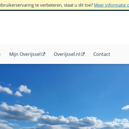
ruikerservaring te verbeteren, staat u dit toe?
Meer informatie 
e
Mijn Overijssel
Overijssel.nl
Contact