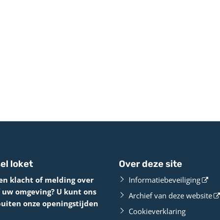
el loket
Over deze site
en klacht of melding over
Informatiebeveiliging
f uw omgeving? U kunt ons
Archief van deze website
buiten onze openingstijden
Cookieverklaring