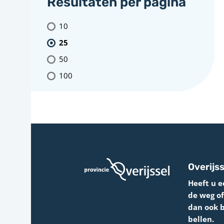
Resultaten per pagina
10
25
50
100
Overijss
Heeft u e
de weg o
dan ook 
bellen.