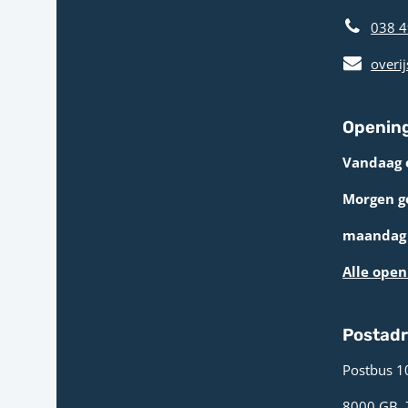
038 4
overij
Opening
Vandaag 
Morgen g
maandag 
Alle open
Postad
Postbus 1
8000 GB ­