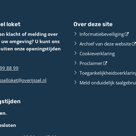
el loket
Over deze site
en klacht of melding over
Informatiebeveiliging
f uw omgeving? U kunt ons
Archief van deze website
buiten onze openingstijden
Cookieverklaring
Proclaimer
99 88 99
Toegankelijkheidsverklarin
sselloket@overijssel.nl
Meld onduidelijk taalgebru
stijden
en.
esloten