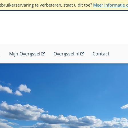
ruikerservaring te verbeteren, staat u dit toe?
Meer informatie 
e
Mijn Overijssel
Overijssel.nl
Contact