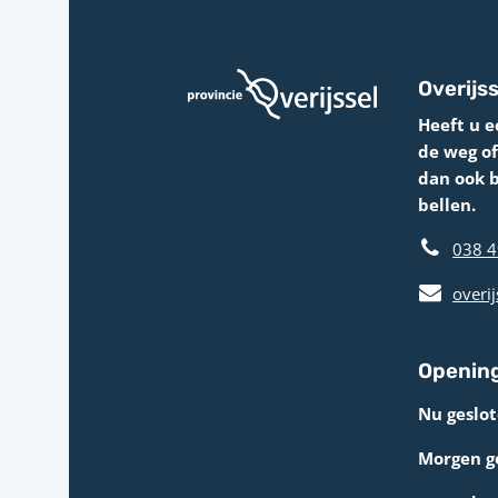
Overijss
Heeft u e
de weg o
dan ook 
bellen.
038 4
overij
Opening
Nu geslot
Morgen g