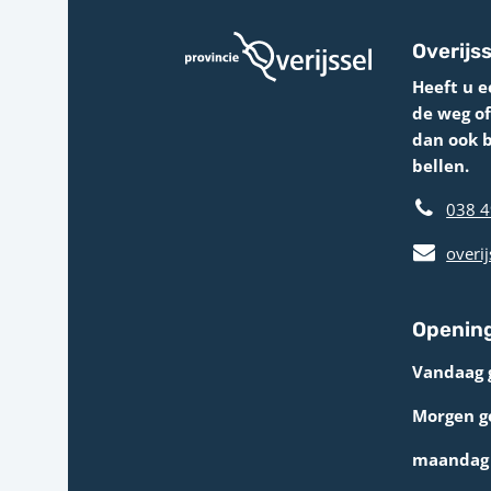
Overijss
Heeft u e
de weg o
dan ook 
bellen.
038 4
overij
Opening
Vandaag 
Morgen g
maandag 