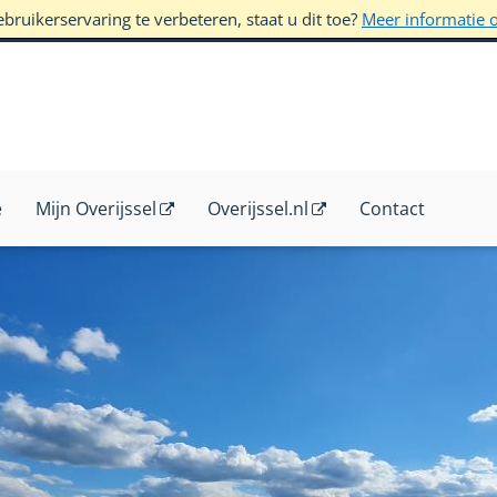
ruikerservaring te verbeteren, staat u dit toe?
Meer informatie 
e
Mijn Overijssel
Overijssel.nl
Contact