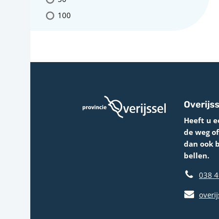
100
Overijss
Heeft u e
de weg o
dan ook 
bellen.
038 4
overij