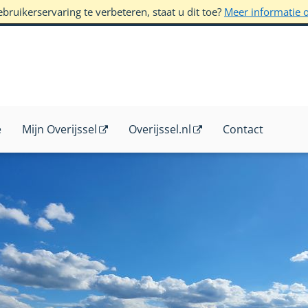
ruikerservaring te verbeteren, staat u dit toe?
Meer informatie 
e
Mijn Overijssel
Overijssel.nl
Contact