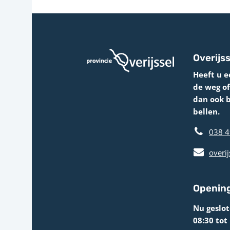
Overijss
Heeft u e
de weg o
dan ook 
bellen.
038 4
overij
Opening
Nu geslo
08:30 tot