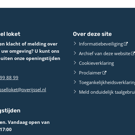
el loket
Over deze site
en klacht of melding over
Informatiebeveiliging
f uw omgeving? U kunt ons
Archief van deze website
buiten onze openingstijden
Cookieverklaring
Proclaimer
99 88 99
Toegankelijkheidsverklarin
sselloket@overijssel.nl
Meld onduidelijk taalgebru
stijden
ten. Vandaag open van
 17:00