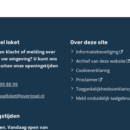
el loket
Over deze site
en klacht of melding over
Informatiebeveiliging
f uw omgeving? U kunt ons
Archief van deze website
buiten onze openingstijden
Cookieverklaring
Proclaimer
99 88 99
Toegankelijkheidsverklarin
sselloket@overijssel.nl
Meld onduidelijk taalgebru
stijden
ten. Vandaag open van