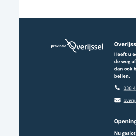
Overijss
Heeft u e
de weg o
dan ook 
bellen.
038 4
overij
Opening
Nu geslo