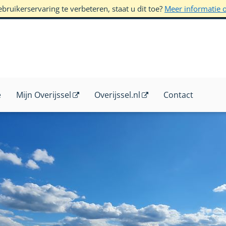
ruikerservaring te verbeteren, staat u dit toe?
Meer informatie 
e
Mijn Overijssel
Overijssel.nl
Contact