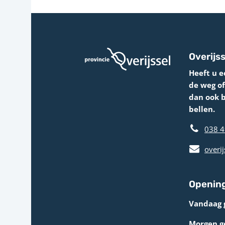
Overijss
Heeft u e
de weg o
dan ook 
bellen.
038 4
overij
Opening
Vandaag 
Morgen g