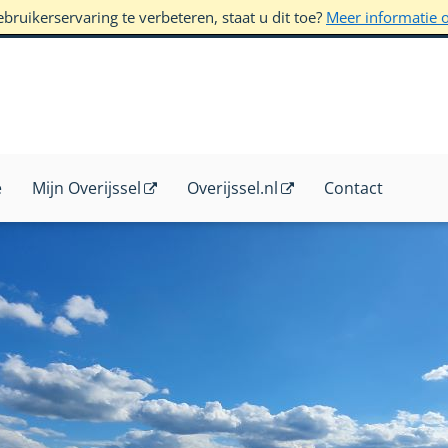
ruikerservaring te verbeteren, staat u dit toe?
Meer informatie 
e
Mijn Overijssel
Overijssel.nl
Contact