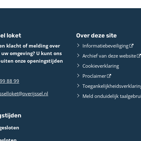
el loket
Over deze site
en klacht of melding over
Informatiebeveiliging
f uw omgeving? U kunt ons
Archief van deze website
buiten onze openingstijden
Cookieverklaring
Proclaimer
99 88 99
Toegankelijkheidsverklarin
sselloket@overijssel.nl
Meld onduidelijk taalgebru
stijden
gesloten
esloten