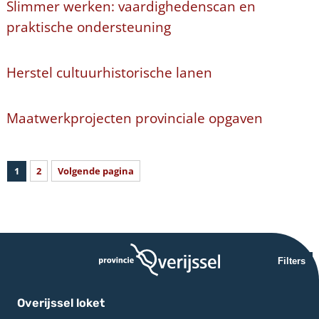
Slimmer werken: vaardighedenscan en
praktische ondersteuning
Herstel cultuurhistorische lanen
Maatwerkprojecten provinciale opgaven
1
2
Volgende pagina
Filters
Overijssel loket