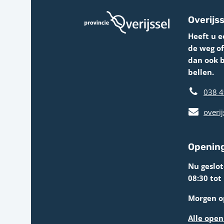
Overijss
Heeft u e
de weg o
dan ook 
bellen.
038 4
overij
Opening
Nu geslo
08:30 tot
Morgen op
Alle open