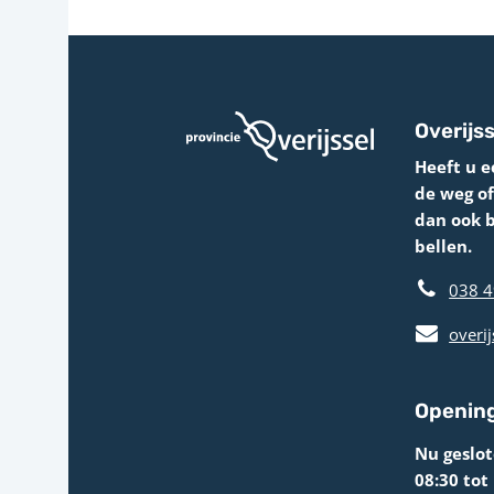
Overijss
Heeft u e
de weg o
dan ook 
bellen.
038 4
overij
Opening
Nu geslo
08:30 tot