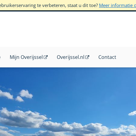
ruikerservaring te verbeteren, staat u dit toe?
Meer informatie 
e
Mijn Overijssel
Overijssel.nl
Contact