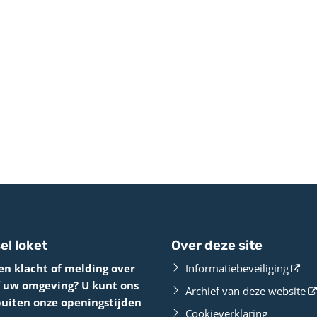
el loket
Over deze site
en klacht of melding over
Informatiebeveiliging
f uw omgeving? U kunt ons
Archief van deze website
buiten onze openingstijden
Cookieverklaring