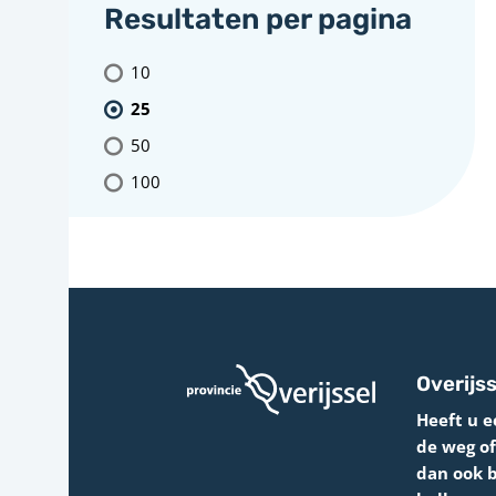
Resultaten per pagina
10
25
50
100
Overijss
Heeft u e
de weg o
dan ook 