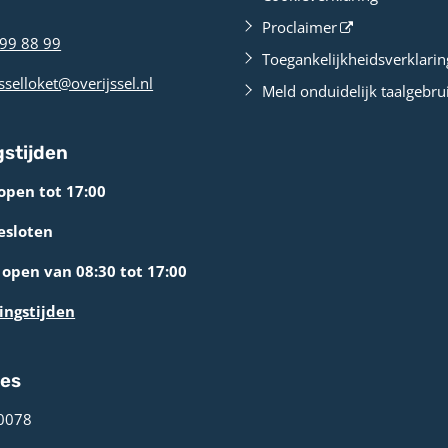
Proclaimer
99 88 99
Toegankelijkheidsverklarin
sselloket@overijssel.nl
Meld onduidelijk taalgebru
stijden
open tot 17:00
esloten
open van 08:30 tot 17:00
ingstijden
res
0078 ­