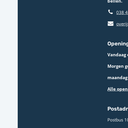
bellen.
038 4
overij
Opening
Vandaag 
Morgen g
maandag 
Alle open
Postad
Postbus 1