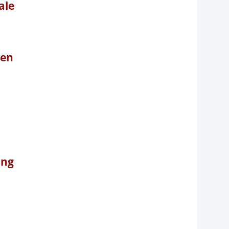
ale
ven
ing