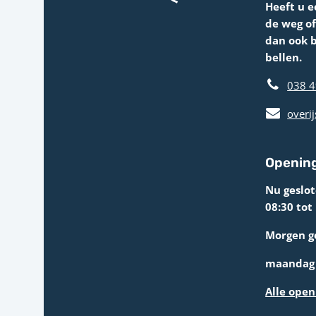
Heeft u e
de weg o
dan ook 
bellen.
038 4
overij
Opening
Nu geslo
08:30 tot
Morgen g
maandag 
Alle open