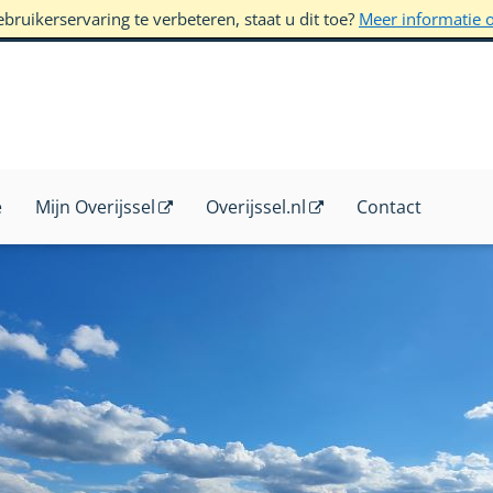
ruikerservaring te verbeteren, staat u dit toe?
Meer informatie 
e
Mijn Overijssel
Overijssel.nl
Contact