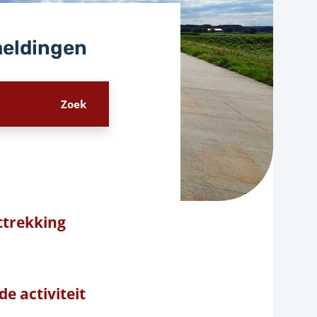
meldingen
trekking
e activiteit