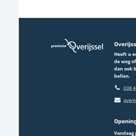
Overijss
Heeft u e
de weg o
dan ook 
bellen.
038 4
overij
Opening
Vandaag 