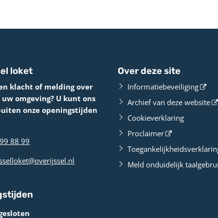
el loket
Over deze site
en klacht of melding over
Informatiebeveiliging
f uw omgeving? U kunt ons
Archief van deze website
buiten onze openingstijden
Cookieverklaring
Proclaimer
99 88 99
Toegankelijkheidsverklarin
sselloket@overijssel.nl
Meld onduidelijk taalgebru
stijden
gesloten