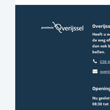
Overijss
Heeft u e
de weg o
dan ook 
bellen.
038 4
overij
Opening
Nu geslo
08:30 tot