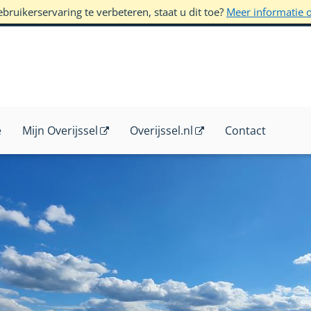
ruikerservaring te verbeteren, staat u dit toe?
Meer informatie 
e
Mijn Overijssel
Overijssel.nl
Contact