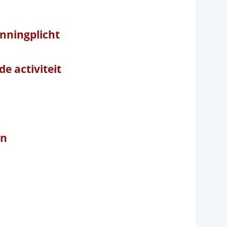
unningplicht
e activiteit
en