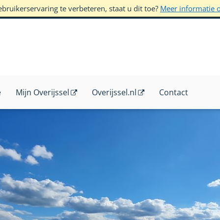
ruikerservaring te verbeteren, staat u dit toe?
Meer informatie 
e
Mijn Overijssel
Overijssel.nl
Contact