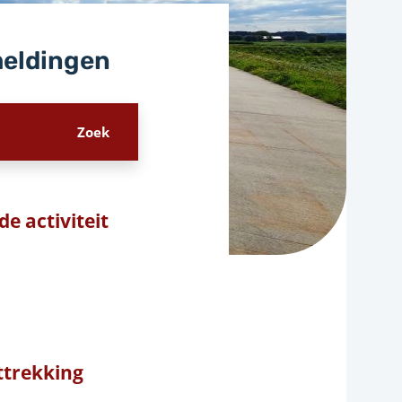
meldingen
e activiteit
trekking