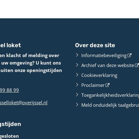
el loket
Over deze site
en klacht of melding over
Informatiebeveiliging
f uw omgeving? U kunt ons
Archief van deze website
buiten onze openingstijden
Cookieverklaring
Proclaimer
99 88 99
Toegankelijkheidsverklarin
sselloket@overijssel.nl
Meld onduidelijk taalgebru
stijden
gesloten