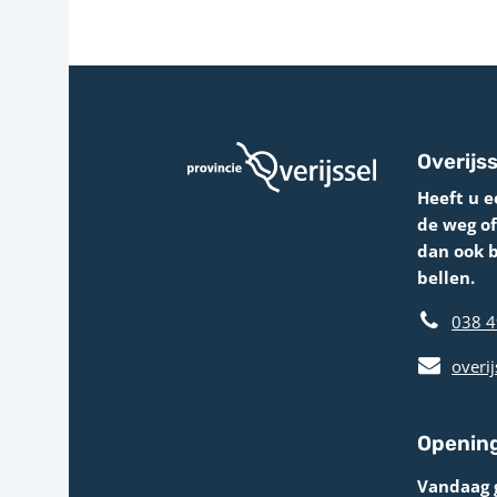
Overijss
Heeft u e
de weg o
dan ook 
bellen.
038 4
overij
Opening
Vandaag 