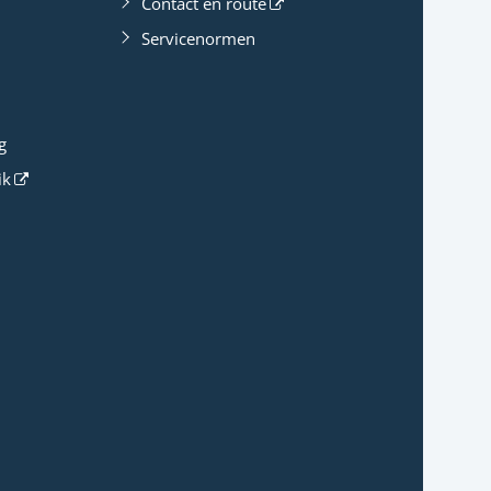
Contact en route
Servicenormen
g
ik