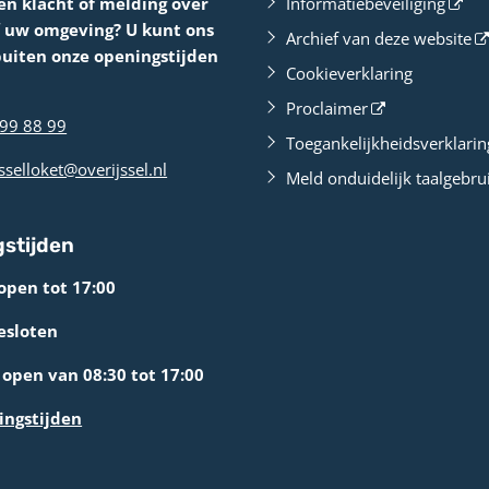
en klacht of melding over
Informatiebeveiliging
f uw omgeving? U kunt ons
Archief van deze website
buiten onze openingstijden
Cookieverklaring
Proclaimer
99 88 99
Toegankelijkheidsverklarin
sselloket@overijssel.nl
Meld onduidelijk taalgebru
stijden
open tot 17:00
esloten
open van 08:30 tot 17:00
ingstijden