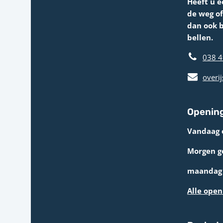
Heeft u e
de weg o
dan ook 
bellen.
038 4
overij
Opening
Vandaag 
Morgen g
maandag 
Alle open