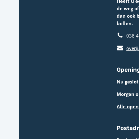
Heeft u e
de weg o
dan ook 
bellen.
038 4
overij
Opening
Nu geslot
Morgen op
Alle open
Postad