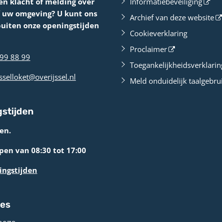
en klacht of melding over
Informatiebeveiliging
f uw omgeving? U kunt ons
Archief van deze website
buiten onze openingstijden
Cookieverklaring
Proclaimer
99 88 99
Toegankelijkheidsverklarin
sselloket@overijssel.nl
Meld onduidelijk taalgebru
stijden
en.
en van 08:30 tot 17:00
ingstijden
res