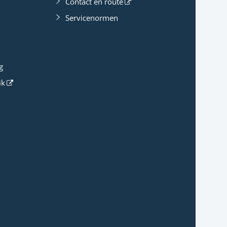
Contact en route
Servicenormen
g
ik