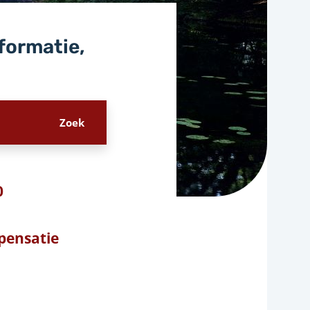
nformatie,
0
pensatie