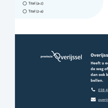
Titel (a-z)
Titel (z-a)
Overijss
Heeft u e
de weg o
dan ook 
bellen.
038 4
overij