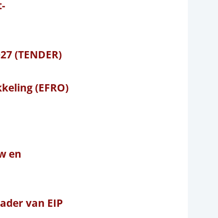
t-
27 (TENDER)
keling (EFRO)
uw en
ader van EIP