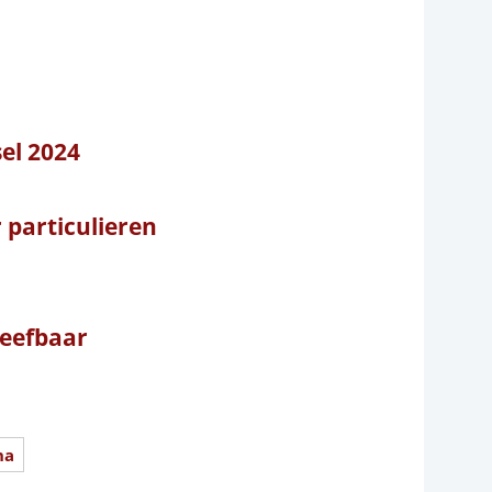
sel 2024
particulieren
leefbaar
na