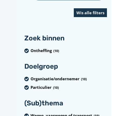
Zoek binnen
Ontheffing
(10
)
Doelgroep
Organisatie/ondernemer
(10
)
Particulier
(10
)
(Sub)thema
Wegen, vaarwegen of transport
(10
)