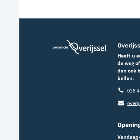
Overijss
Heeft u e
de weg o
dan ook 
bellen.
038 4
overij
Opening
Vandaag 