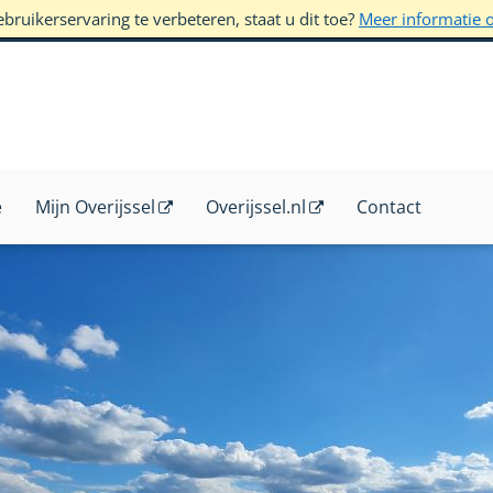
ruikerservaring te verbeteren, staat u dit toe?
Meer informatie 
e
Mijn Overijssel
Overijssel.nl
Contact