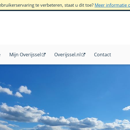
ruikerservaring te verbeteren, staat u dit toe?
Meer informatie 
e
Mijn Overijssel
Overijssel.nl
Contact