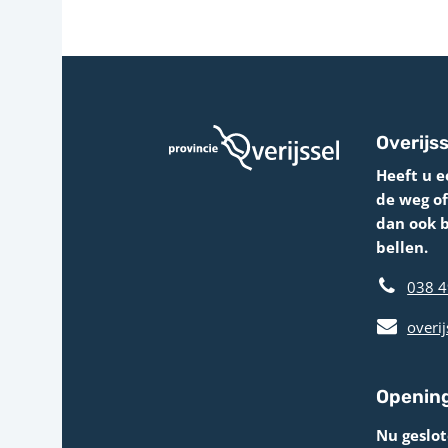
Overijss
Heeft u e
de weg o
dan ook 
bellen.
038 4
overij
Opening
Nu geslo