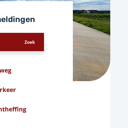
meldingen
 weg
rkeer
ntheffing