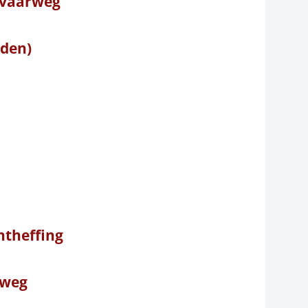
e vaarweg
rden)
ntheffing
 weg