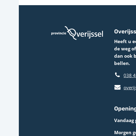
Overijss
Heeft u e
de weg o
dan ook 
bellen.
038 4
overij
Opening
Vandaag 
Morgen g