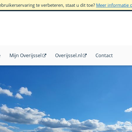
ruikerservaring te verbeteren, staat u dit toe?
Meer informatie 
e
Mijn Overijssel
Overijssel.nl
Contact