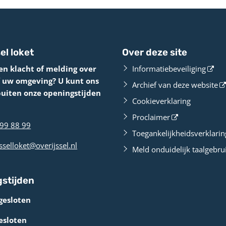
el loket
Over deze site
en klacht of melding over
Informatiebeveiliging
f uw omgeving? U kunt ons
Archief van deze website
buiten onze openingstijden
Cookieverklaring
Proclaimer
99 88 99
Toegankelijkheidsverklarin
sselloket@overijssel.nl
Meld onduidelijk taalgebru
stijden
gesloten
esloten