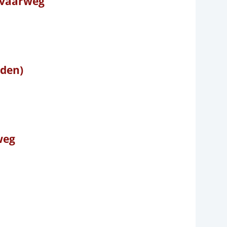
e vaarweg
rden)
weg