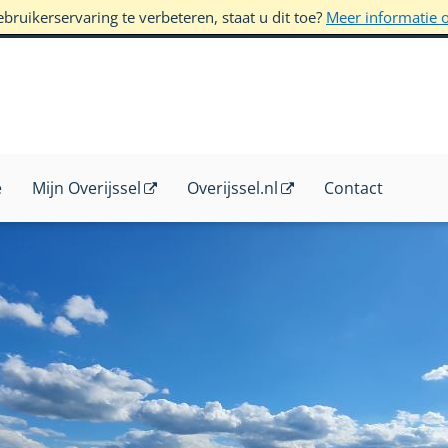
ruikerservaring te verbeteren, staat u dit toe?
Meer informatie 
e
Mijn Overijssel
Overijssel.nl
Contact