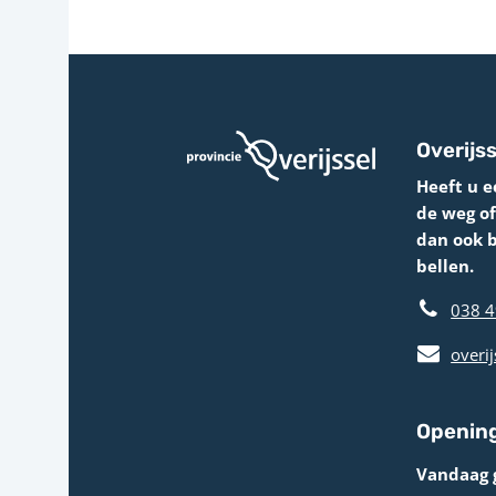
Overijss
Heeft u e
de weg o
dan ook 
bellen.
038 4
overij
Opening
Vandaag 