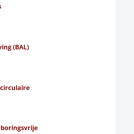
s
ving (BAL)
circulaire
boringsvrije