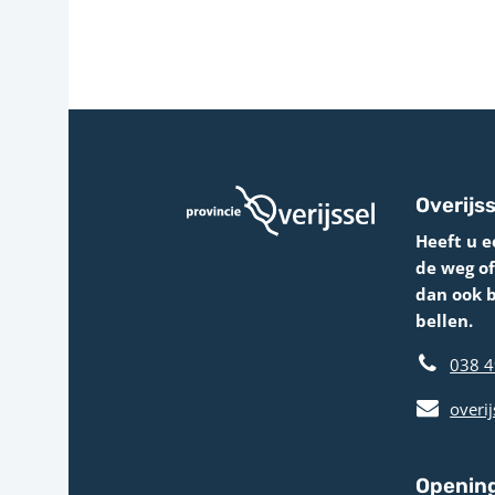
Overijss
Heeft u e
de weg o
dan ook 
bellen.
038 4
overij
Opening