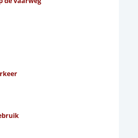
p de vaarweg
rkeer
Gebruik