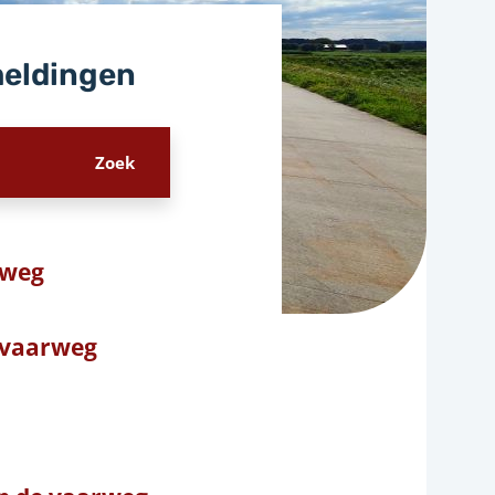
meldingen
 weg
e vaarweg