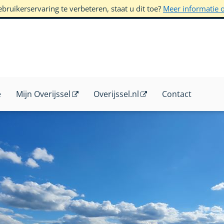
ruikerservaring te verbeteren, staat u dit toe?
Meer informatie 
e
Mijn Overijssel
Overijssel.nl
Contact